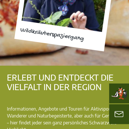
Wildkräuterspaziergang
ERLEBT UND ENTDECKT DIE
VIELFALT IN DER REGION
Informationen, Angebote und Touren für Aktivsportler,
Wanderer und Naturbegeisterte, aber auch für Genießer
– hier findet jeder sein ganz persönliches Schwarzwald-