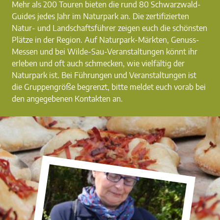
Mehr als 200 Touren bieten die rund 80 Schwarzwald-
Guides jedes Jahr im Naturpark an. Die zertifizierten
Natur- und Landschaftsführer zeigen euch die schönsten
Plätze in der Region. Auf Naturpark-Märkten, Genuss-
Messen und bei Wilde-Sau-Veranstaltungen könnt ihr
erleben und oft auch schmecken, wie vielfältig der
Naturpark ist. Bei Führungen und Veranstaltungen ist
die Gruppengröße begrenzt, bitte meldet euch vorab bei
den angegebenen Kontakten an.