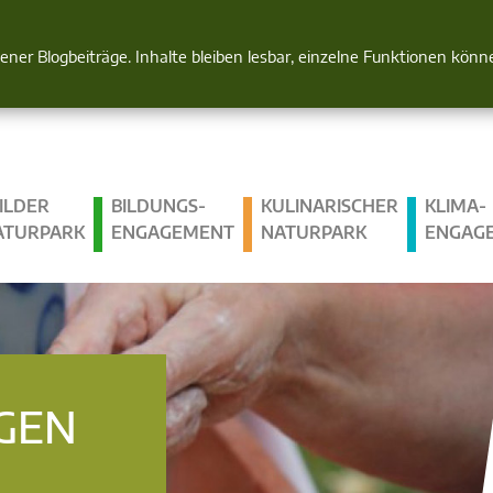
Natur im Blick
gener Blogbeiträge. Inhalte bleiben lesbar, einzelne Funktionen kön
ILDER
BILDUNGS­
KULINARISCHER
KLIMA­
ATURPARK
ENGAGEMENT
NATURPARK
ENGAG
GEN