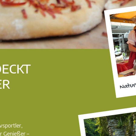
DECKT
ER
Natur
vsportler,
r Genießer –