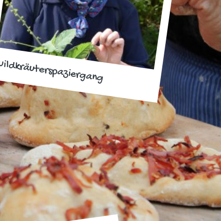
ildkräuterspaziergang