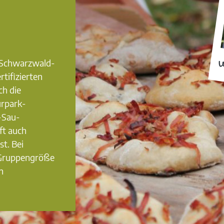
0 Schwarzwald-
W
rtifizierten
ch die
urpark-
-Sau-
ft auch
st. Bei
 Gruppengröße
n