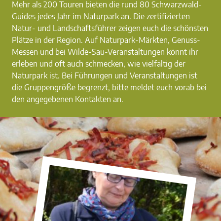
Mehr als 200 Touren bieten die rund 80 Schwarzwald-
Guides jedes Jahr im Naturpark an. Die zertifizierten
Natur- und Landschaftsführer zeigen euch die schönsten
Plätze in der Region. Auf Naturpark-Märkten, Genuss-
Messen und bei Wilde-Sau-Veranstaltungen könnt ihr
erleben und oft auch schmecken, wie vielfältig der
Naturpark ist. Bei Führungen und Veranstaltungen ist
die Gruppengröße begrenzt, bitte meldet euch vorab bei
den angegebenen Kontakten an.