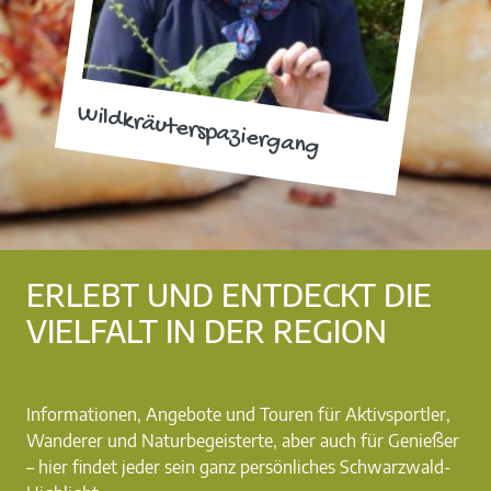
Wildkräuterspaziergang
ERLEBT UND ENTDECKT DIE
VIELFALT IN DER REGION
Informationen, Angebote und Touren für Aktivsportler,
Wanderer und Naturbegeisterte, aber auch für Genießer
– hier findet jeder sein ganz persönliches Schwarzwald-