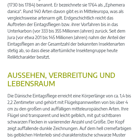
(1730 bis 1784) benannt. Er bezeichnete sie 1764 als „Ephemera
danica“. Rund 140 Arten davon gibt es in Mitteleuropa, was als
vergleichsweise artenarm gilt. Erdgeschichtlich reicht das
Auftreten der Eintagsfliegen bzw. ihrer Vorfahren bis in das
Unterkarbon (vor 333 bis 355 Millionen Jahren) zurück. Seit dem
Jura (vor etwa 201 bis 145 Millionen Jahren) nahm der Anteil der
Eintagsfliegen an der Gesamtzahl der bekannten Insektenarten
stetig ab, so dass diese altertümliche Insektengruppe heute
Reliktcharakter besitzt.
AUSSEHEN, VERBREITUNG UND
LEBENSRAUM
Die Dänische Eintagsfliege erreicht eine Körperlänge von ca. 1,4 bis
2,2 Zentimeter und gehört mit Flügelspannweiten von bis über 4
cm zu den großen und auffälligen mitteleuropäischen Arten. Ihre
Flügel sind transparent und leicht gelblich, mit gut sichtbaren
schwarzen Flecken in variierender Anzahl und Größe. Der Kopf
zeigt auffallende dunkle Zeichnungen. Auf dem hell cremefarbigen
bis gelblichen Hinterleib sind charakteristische schwarze Muster