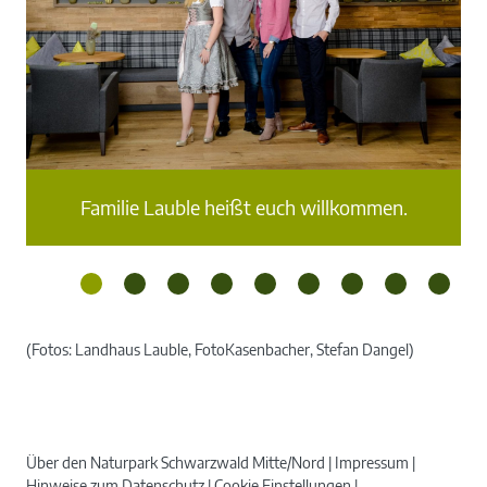
Z
Familie Lauble heißt euch willkommen.
(Fotos: Landhaus Lauble, FotoKasenbacher, Stefan Dangel)
Über den Naturpark Schwarzwald Mitte/Nord
Impressum
Hinweise zum Datenschutz
Cookie Einstellungen