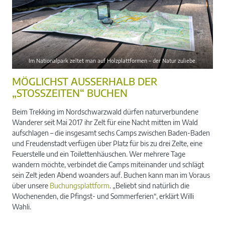
Im Nationalpark zeltet man auf Holzplattformen – der Natur zuliebe.
MÖGLICHST AUSSERHALB DER „
STOSSZEITEN“ BUCHEN
Beim Trekking im Nordschwarzwald dürfen naturverbundene
Wanderer seit Mai 2017 ihr Zelt für eine Nacht mitten im Wald
aufschlagen – die insgesamt sechs Camps zwischen Baden-Baden
und Freudenstadt verfügen über Platz für bis zu drei Zelte, eine
Feuerstelle und ein Toilettenhäuschen. Wer mehrere Tage
wandern möchte, verbindet die Camps miteinander und schlägt
sein Zelt jeden Abend woanders auf. Buchen kann man im Voraus
über unsere
Buchungsplattform
. „Beliebt sind natürlich die
Wochenenden, die Pfingst- und Sommerferien“, erklärt Willi
Wahli.