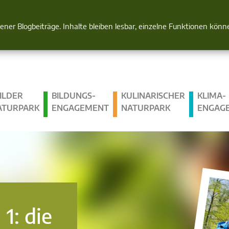
Natur im Blick
gener Blogbeiträge. Inhalte bleiben lesbar, einzelne Funktionen kön
ILDER
BILDUNGS­
KULINARISCHER
KLIMA­
ATURPARK
ENGAGEMENT
NATURPARK
ENGAG
 1: die