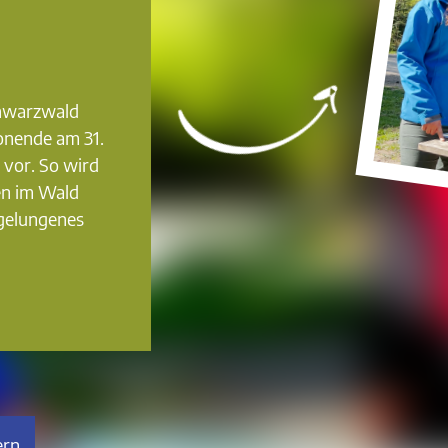
chwarzwald
onende am 31.
 vor. So wird
en im Wald
 gelungenes
rn