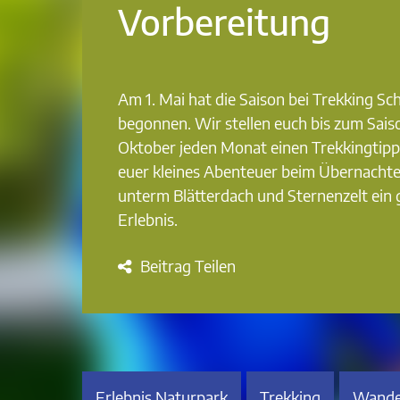
Vorbereitung
Am 1. Mai hat die Saison bei Trekking S
begonnen. Wir stellen euch bis zum Sais
Oktober jeden Monat einen Trekkingtipp
euer kleines Abenteuer beim Übernacht
unterm Blätterdach und Sternenzelt ein
Erlebnis.
Beitrag Teilen
Erlebnis Naturpark
Trekking
Wande