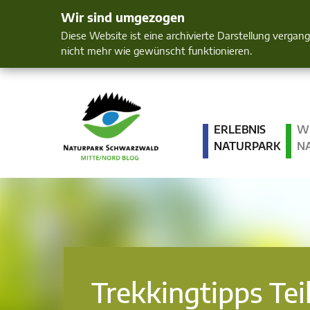
Wir sind umgezogen
Mensch und 
Diese Website ist eine archivierte Darstellung vergan
nicht mehr wie gewünscht funktionieren.
ERLEBNIS
W
NATURPARK
N
Trekkingtipps Teil