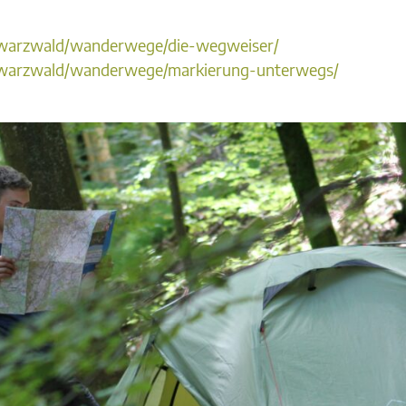
hwarzwald/wanderwege/die-wegweiser/
hwarzwald/wanderwege/markierung-unterwegs/