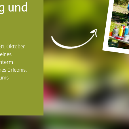
g und
31. Oktober
leines
unterm
es Erlebnis.
 ums