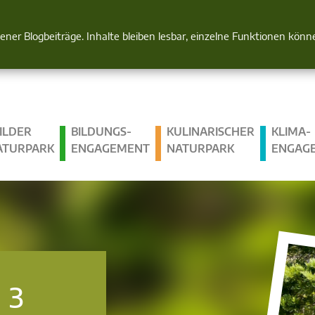
Natur im Blick
gener Blogbeiträge. Inhalte bleiben lesbar, einzelne Funktionen kön
ILDER
BILDUNGS­
KULINARISCHER
KLIMA­
ATURPARK
ENGAGEMENT
NATURPARK
ENGAG
 3