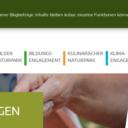
Natur im Blick
gener Blogbeiträge. Inhalte bleiben lesbar, einzelne Funktionen kön
ILDER
BILDUNGS­
KULINARISCHER
KLIMA­
ATURPARK
ENGAGEMENT
NATURPARK
ENGAG
GEN