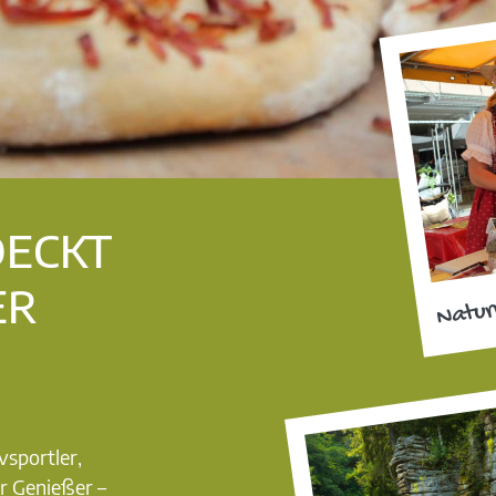
DECKT
ER
Natur
vsportler,
r Genießer –