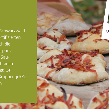
0 Schwarzwald-
W
rtifizierten
ch die
urpark-
-Sau-
ft auch
st. Bei
 Gruppengröße
n