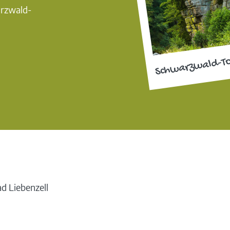
arzwald-
Schwarzwald-T
d Liebenzell