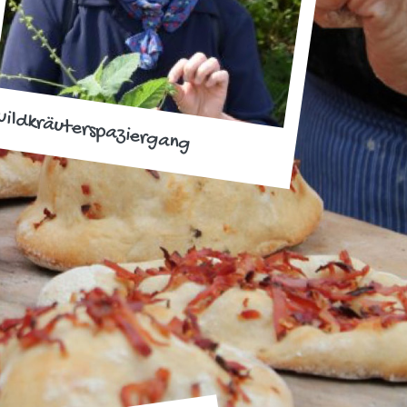
ildkräuterspaziergang