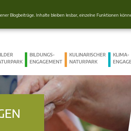
Natur im Blick
gener Blogbeiträge. Inhalte bleiben lesbar, einzelne Funktionen kön
ILDER
BILDUNGS­
KULINARISCHER
KLIMA­
ATURPARK
ENGAGEMENT
NATURPARK
ENGAG
GEN