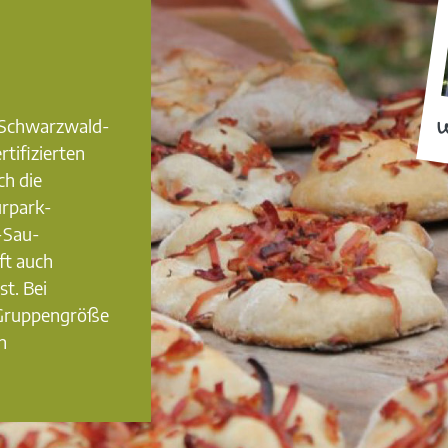
0 Schwarzwald-
W
rtifizierten
ch die
urpark-
-Sau-
ft auch
st. Bei
 Gruppengröße
n