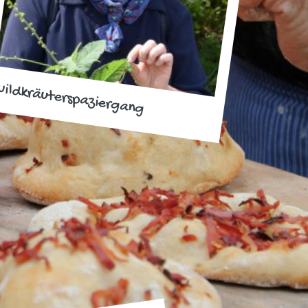
ildkräuterspaziergang