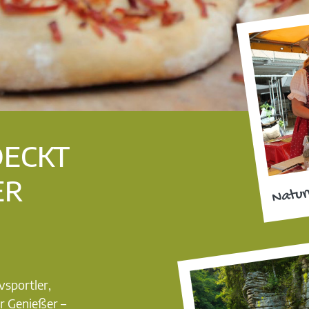
DECKT
ER
Natur
vsportler,
r Genießer –