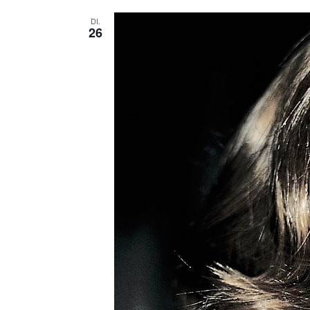
DI.
26