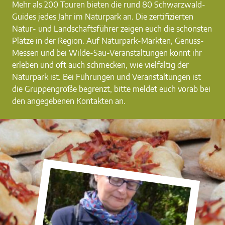
Mehr als 200 Touren bieten die rund 80 Schwarzwald-
Guides jedes Jahr im Naturpark an. Die zertifizierten
Natur- und Landschaftsführer zeigen euch die schönsten
Plätze in der Region. Auf Naturpark-Märkten, Genuss-
Messen und bei Wilde-Sau-Veranstaltungen könnt ihr
erleben und oft auch schmecken, wie vielfältig der
Naturpark ist. Bei Führungen und Veranstaltungen ist
die Gruppengröße begrenzt, bitte meldet euch vorab bei
den angegebenen Kontakten an.