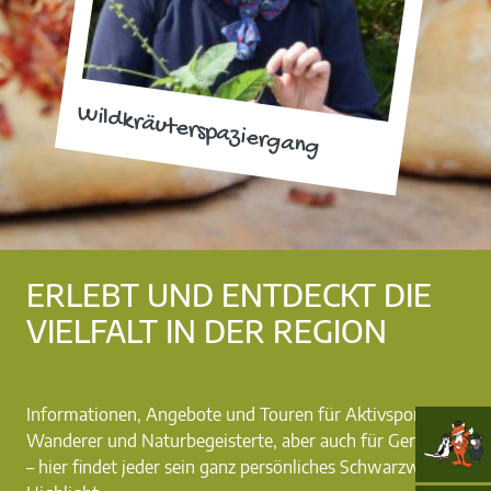
Wildkräuterspaziergang
ERLEBT UND ENTDECKT DIE
VIELFALT IN DER REGION
Informationen, Angebote und Touren für Aktivsportler,
Wanderer und Naturbegeisterte, aber auch für Genießer
– hier findet jeder sein ganz persönliches Schwarzwald-