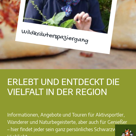
Wildkräuterspaziergang
ERLEBT UND ENTDECKT DIE
VIELFALT IN DER REGION
Informationen, Angebote und Touren für Aktivsportler,
Wanderer und Naturbegeisterte, aber auch für Genießer
– hier findet jeder sein ganz persönliches Schwarzwald-