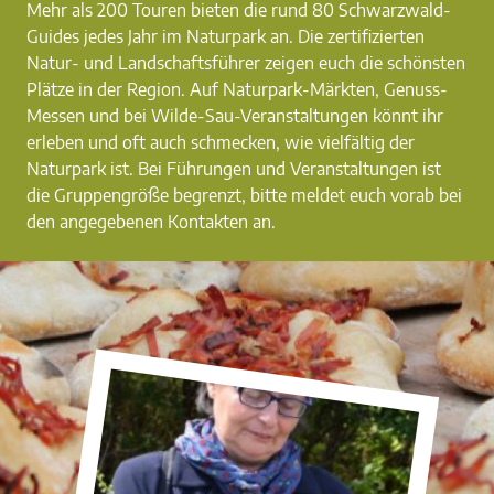
Mehr als 200 Touren bieten die rund 80 Schwarzwald-
Guides jedes Jahr im Naturpark an. Die zertifizierten
Natur- und Landschaftsführer zeigen euch die schönsten
Plätze in der Region. Auf Naturpark-Märkten, Genuss-
Messen und bei Wilde-Sau-Veranstaltungen könnt ihr
erleben und oft auch schmecken, wie vielfältig der
Naturpark ist. Bei Führungen und Veranstaltungen ist
die Gruppengröße begrenzt, bitte meldet euch vorab bei
den angegebenen Kontakten an.