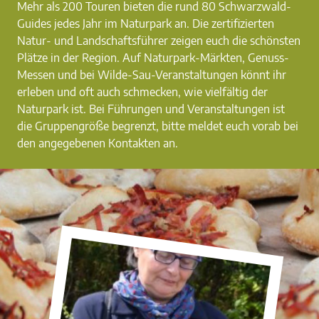
Mehr als 200 Touren bieten die rund 80 Schwarzwald-
Guides jedes Jahr im Naturpark an. Die zertifizierten
Natur- und Landschaftsführer zeigen euch die schönsten
Plätze in der Region. Auf Naturpark-Märkten, Genuss-
Messen und bei Wilde-Sau-Veranstaltungen könnt ihr
erleben und oft auch schmecken, wie vielfältig der
Naturpark ist. Bei Führungen und Veranstaltungen ist
die Gruppengröße begrenzt, bitte meldet euch vorab bei
den angegebenen Kontakten an.