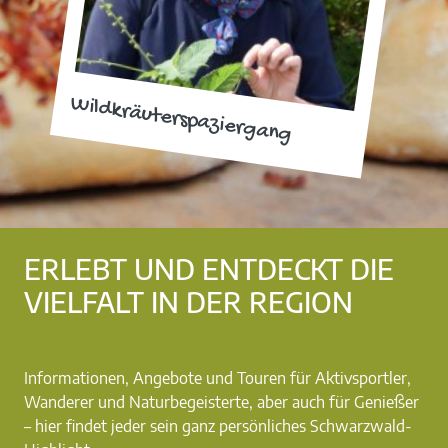
Wildkräuterspaziergang
ERLEBT UND ENTDECKT DIE
VIELFALT IN DER REGION
Informationen, Angebote und Touren für Aktivsportler,
Wanderer und Naturbegeisterte, aber auch für Genießer
– hier findet jeder sein ganz persönliches Schwarzwald-