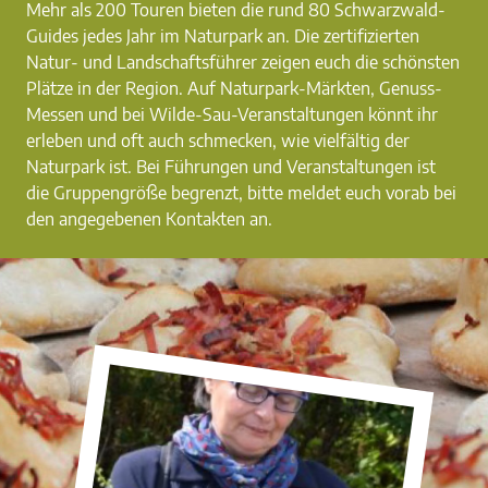
Mehr als 200 Touren bieten die rund 80 Schwarzwald-
Guides jedes Jahr im Naturpark an. Die zertifizierten
Natur- und Landschaftsführer zeigen euch die schönsten
Plätze in der Region. Auf Naturpark-Märkten, Genuss-
Messen und bei Wilde-Sau-Veranstaltungen könnt ihr
erleben und oft auch schmecken, wie vielfältig der
Naturpark ist. Bei Führungen und Veranstaltungen ist
die Gruppengröße begrenzt, bitte meldet euch vorab bei
den angegebenen Kontakten an.