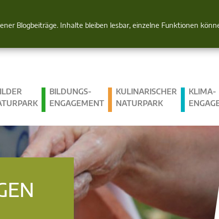
Natur im Blick
gener Blogbeiträge. Inhalte bleiben lesbar, einzelne Funktionen kön
ILDER
BILDUNGS­
KULINARISCHER
KLIMA­
ATURPARK
ENGAGEMENT
NATURPARK
ENGAG
GEN