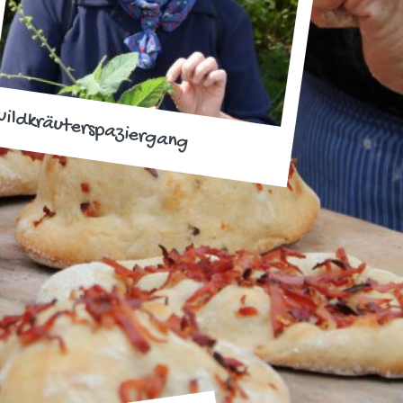
ildkräuterspaziergang