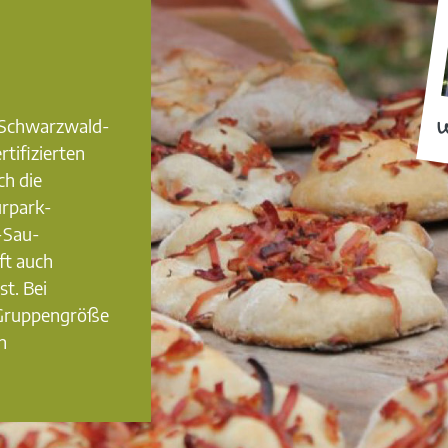
0 Schwarzwald-
W
rtifizierten
ch die
urpark-
-Sau-
ft auch
st. Bei
 Gruppengröße
n