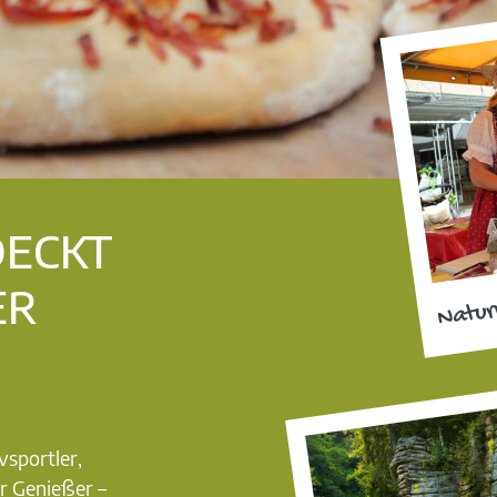
DECKT
ER
Natur
vsportler,
r Genießer –