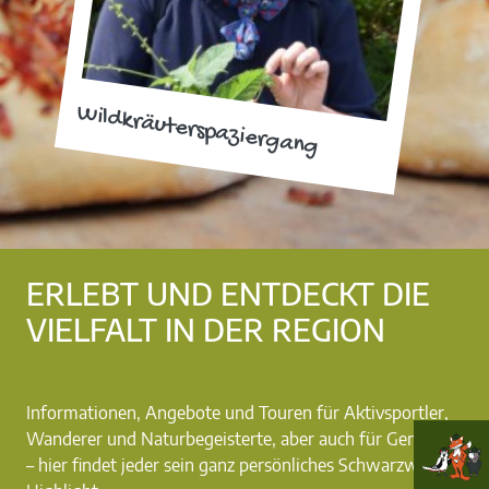
Wildkräuterspaziergang
ERLEBT UND ENTDECKT DIE
VIELFALT IN DER REGION
Informationen, Angebote und Touren für Aktivsportler,
Wanderer und Naturbegeisterte, aber auch für Genießer
– hier findet jeder sein ganz persönliches Schwarzwald-