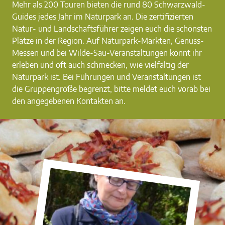
Mehr als 200 Touren bieten die rund 80 Schwarzwald-
Guides jedes Jahr im Naturpark an. Die zertifizierten
Natur- und Landschaftsführer zeigen euch die schönsten
Plätze in der Region. Auf Naturpark-Märkten, Genuss-
Messen und bei Wilde-Sau-Veranstaltungen könnt ihr
erleben und oft auch schmecken, wie vielfältig der
Naturpark ist. Bei Führungen und Veranstaltungen ist
die Gruppengröße begrenzt, bitte meldet euch vorab bei
den angegebenen Kontakten an.