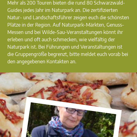
Mehr als 200 Touren bieten die rund 80 Schwarzwald-
Guides jedes Jahr im Naturpark an. Die zertifizierten
Natur- und Landschaftsführer zeigen euch die schönsten
Plätze in der Region. Auf Naturpark-Märkten, Genuss-
Messen und bei Wilde-Sau-Veranstaltungen könnt ihr
erleben und oft auch schmecken, wie vielfältig der
Naturpark ist. Bei Führungen und Veranstaltungen ist
die Gruppengröße begrenzt, bitte meldet euch vorab bei
den angegebenen Kontakten an.