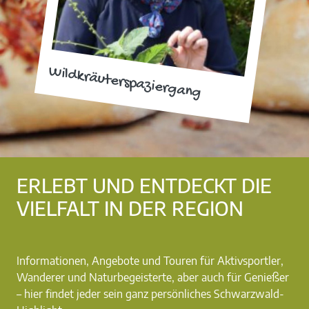
Wildkräuterspaziergang
ERLEBT UND ENTDECKT DIE
VIELFALT IN DER REGION
Informationen, Angebote und Touren für Aktivsportler,
Wanderer und Naturbegeisterte, aber auch für Genießer
– hier findet jeder sein ganz persönliches Schwarzwald-