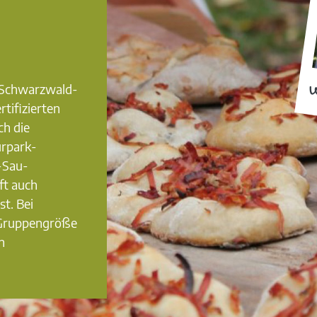
0 Schwarzwald-
W
rtifizierten
ch die
urpark-
-Sau-
ft auch
st. Bei
 Gruppengröße
n