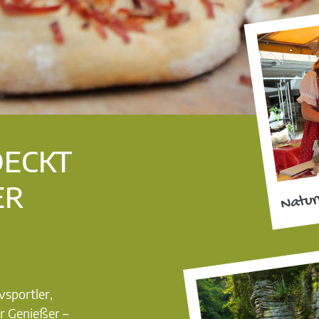
DECKT
ER
Natur
vsportler,
r Genießer –