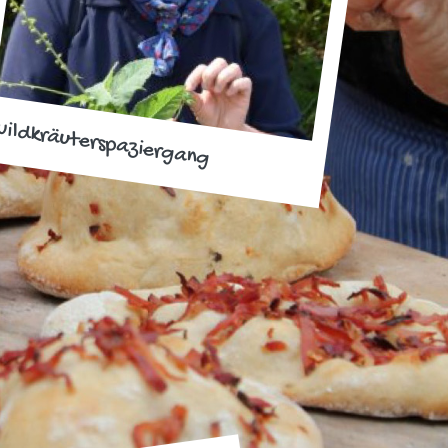
ildkräuterspaziergang