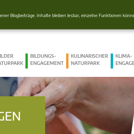
Natur im Blick
gener Blogbeiträge. Inhalte bleiben lesbar, einzelne Funktionen kön
ILDER
BILDUNGS­
KULINARISCHER
KLIMA­
ATURPARK
ENGAGEMENT
NATURPARK
ENGAG
GEN