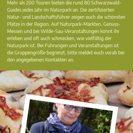
Mehr als 200 Touren bieten die rund 80 Schwarzwald-
Guides jedes Jahr im Naturpark an. Die zertifizierten
Natur- und Landschaftsführer zeigen euch die schönsten
Plätze in der Region. Auf Naturpark-Märkten, Genuss-
Messen und bei Wilde-Sau-Veranstaltungen könnt ihr
erleben und oft auch schmecken, wie vielfältig der
Naturpark ist. Bei Führungen und Veranstaltungen ist
die Gruppengröße begrenzt, bitte meldet euch vorab bei
den angegebenen Kontakten an.