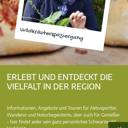
Wildkräuterspaziergang
ERLEBT UND ENTDECKT DIE
VIELFALT IN DER REGION
Informationen, Angebote und Touren für Aktivsportler,
Wanderer und Naturbegeisterte, aber auch für Genießer
– hier findet jeder sein ganz persönliches Schwarzwald-