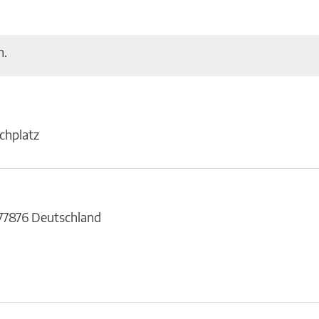
n.
rchplatz
77876
Deutschland