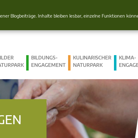
Natur im Blick
gener Blogbeiträge. Inhalte bleiben lesbar, einzelne Funktionen kön
ILDER
BILDUNGS­
KULINARISCHER
KLIMA­
ATURPARK
ENGAGEMENT
NATURPARK
ENGAG
GEN