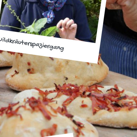
ildkräuterspaziergang