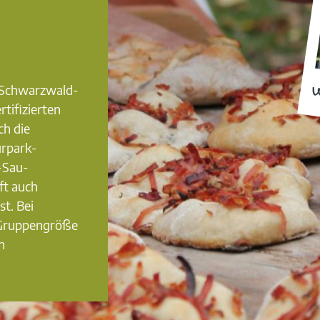
0 Schwarzwald-
W
rtifizierten
ch die
urpark-
-Sau-
ft auch
st. Bei
 Gruppengröße
n