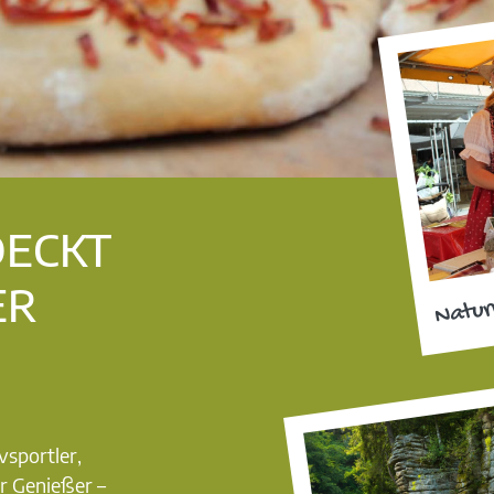
DECKT
ER
Natur
vsportler,
r Genießer –