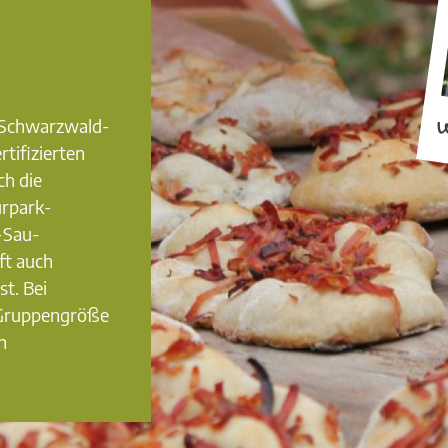
0 Schwarzwald-
W
rtifizierten
ch die
urpark-
-Sau-
ft auch
st. Bei
 Gruppengröße
n