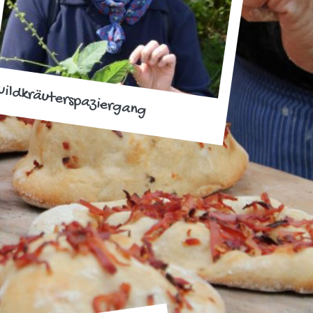
ildkräuterspaziergang