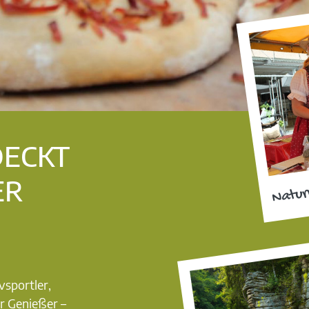
DECKT
ER
Natur
vsportler,
r Genießer –