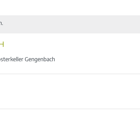
n.
H
osterkeller Gengenbach