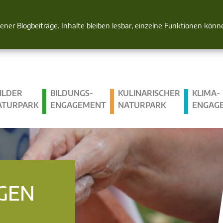
Natur im Blick
gener Blogbeiträge. Inhalte bleiben lesbar, einzelne Funktionen kön
ILDER
BILDUNGS­
KULINARISCHER
KLIMA­
ATURPARK
ENGAGEMENT
NATURPARK
ENGAG
GEN