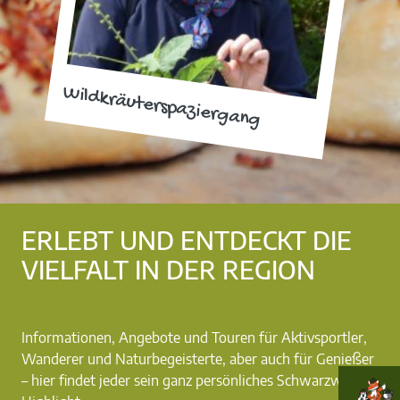
Wildkräuterspaziergang
ERLEBT UND ENTDECKT DIE
VIELFALT IN DER REGION
Informationen, Angebote und Touren für Aktivsportler,
Wanderer und Naturbegeisterte, aber auch für Genießer
– hier findet jeder sein ganz persönliches Schwarzwald-