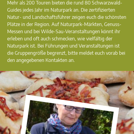
Mehr als 200 Touren bieten die rund 80 Schwarzwald-
Guides jedes Jahr im Naturpark an. Die zertifizierten
Natur- und Landschaftsführer zeigen euch die schönsten
Plätze in der Region. Auf Naturpark-Märkten, Genuss-
Messen und bei Wilde-Sau-Veranstaltungen könnt ihr
erleben und oft auch schmecken, wie vielfältig der
Naturpark ist. Bei Führungen und Veranstaltungen ist
die Gruppengröße begrenzt, bitte meldet euch vorab bei
den angegebenen Kontakten an.