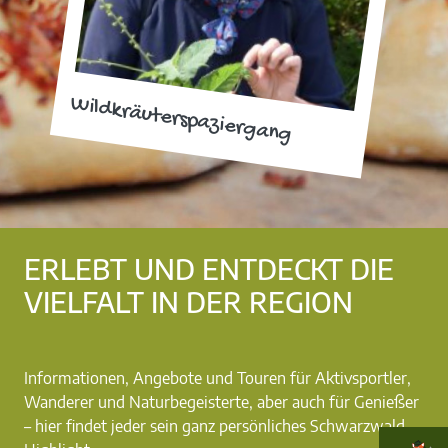
Wildkräuterspaziergang
ERLEBT UND ENTDECKT DIE
VIELFALT IN DER REGION
Informationen, Angebote und Touren für Aktivsportler,
Wanderer und Naturbegeisterte, aber auch für Genießer
– hier findet jeder sein ganz persönliches Schwarzwald-