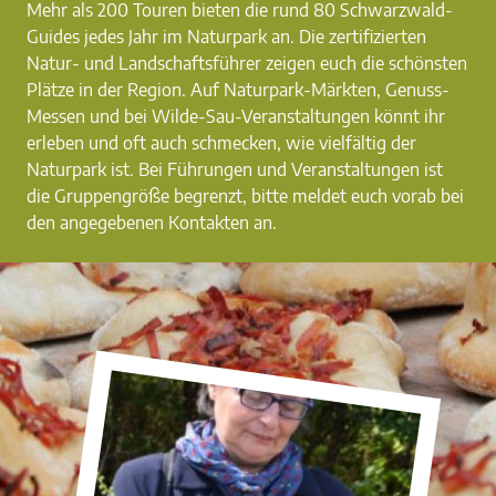
Mehr als 200 Touren bieten die rund 80 Schwarzwald-
Guides jedes Jahr im Naturpark an. Die zertifizierten
Natur- und Landschaftsführer zeigen euch die schönsten
Plätze in der Region. Auf Naturpark-Märkten, Genuss-
Messen und bei Wilde-Sau-Veranstaltungen könnt ihr
erleben und oft auch schmecken, wie vielfältig der
Naturpark ist. Bei Führungen und Veranstaltungen ist
die Gruppengröße begrenzt, bitte meldet euch vorab bei
den angegebenen Kontakten an.