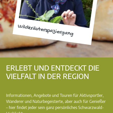
Wildkräuterspaziergang
ERLEBT UND ENTDECKT DIE
VIELFALT IN DER REGION
Informationen, Angebote und Touren für Aktivsportler,
Wanderer und Naturbegeisterte, aber auch für Genießer
– hier findet jeder sein ganz persönliches Schwarzwald-