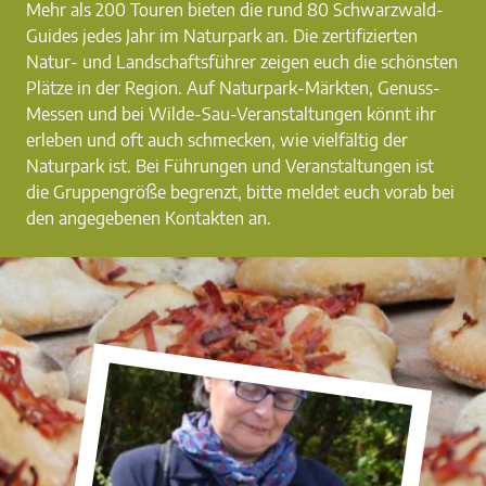
Mehr als 200 Touren bieten die rund 80 Schwarzwald-
Guides jedes Jahr im Naturpark an. Die zertifizierten
Natur- und Landschaftsführer zeigen euch die schönsten
Plätze in der Region. Auf Naturpark-Märkten, Genuss-
Messen und bei Wilde-Sau-Veranstaltungen könnt ihr
erleben und oft auch schmecken, wie vielfältig der
Naturpark ist. Bei Führungen und Veranstaltungen ist
die Gruppengröße begrenzt, bitte meldet euch vorab bei
den angegebenen Kontakten an.