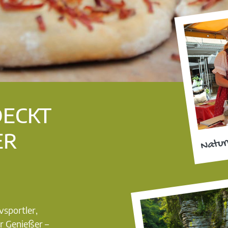
DECKT
ER
Natur
vsportler,
r Genießer –