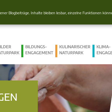
Natur im Blick
gener Blogbeiträge. Inhalte bleiben lesbar, einzelne Funktionen kön
ILDER
BILDUNGS­
KULINARISCHER
KLIMA­
ATURPARK
ENGAGEMENT
NATURPARK
ENGAG
GEN