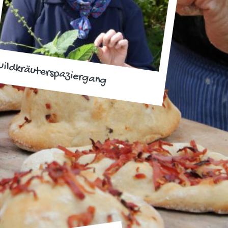
ildkräuterspaziergang