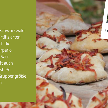
0 Schwarzwald-
W
rtifizierten
ch die
urpark-
-Sau-
ft auch
st. Bei
 Gruppengröße
n