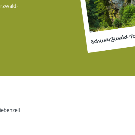
arzwald-
Schwarzwald-T
iebenzell