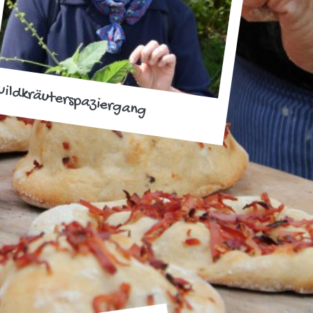
ildkräuterspaziergang