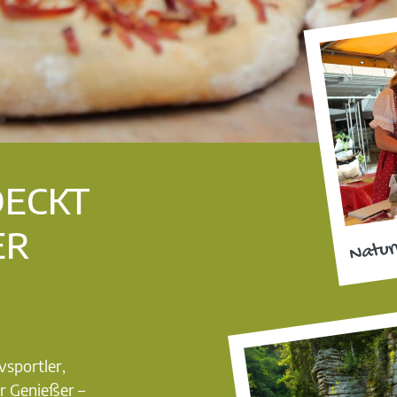
DECKT
ER
Natur
vsportler,
r Genießer –