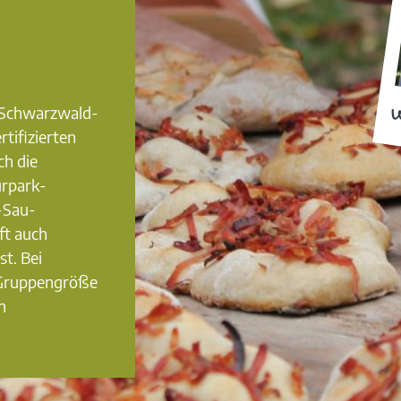
0 Schwarzwald-
W
rtifizierten
ch die
urpark-
-Sau-
ft auch
st. Bei
 Gruppengröße
n