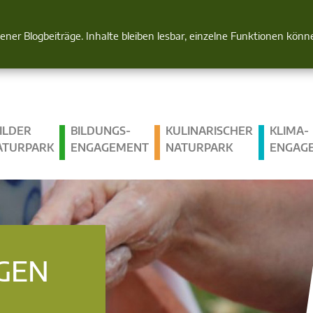
Natur im Blick
gener Blogbeiträge. Inhalte bleiben lesbar, einzelne Funktionen kön
ILDER
BILDUNGS­
KULINARISCHER
KLIMA­
ATURPARK
ENGAGEMENT
NATURPARK
ENGAG
GEN