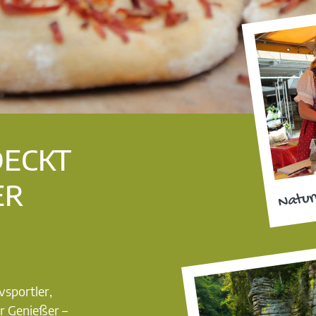
DECKT
ER
Natur
vsportler,
r Genießer –