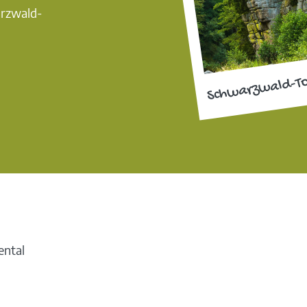
arzwald-
Schwarzwald-T
ental