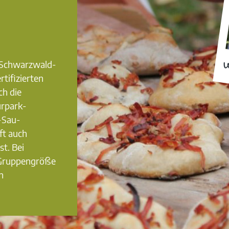
0 Schwarzwald-
W
rtifizierten
ch die
urpark-
-Sau-
ft auch
st. Bei
 Gruppengröße
n