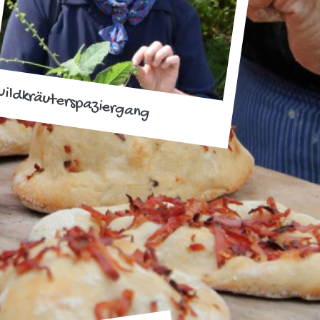
ildkräuterspaziergang