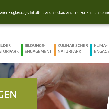
Natur im Blick
gener Blogbeiträge. Inhalte bleiben lesbar, einzelne Funktionen kön
ILDER
BILDUNGS­
KULINARISCHER
KLIMA­
ATURPARK
ENGAGEMENT
NATURPARK
ENGAG
GEN