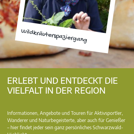
Wildkräuterspaziergang
ERLEBT UND ENTDECKT DIE
VIELFALT IN DER REGION
Informationen, Angebote und Touren für Aktivsportler,
Wanderer und Naturbegeisterte, aber auch für Genießer
– hier findet jeder sein ganz persönliches Schwarzwald-