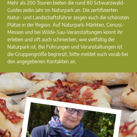
Mehr als 200 Touren bieten die rund 80 Schwarzwald-
Guides jedes Jahr im Naturpark an. Die zertifizierten
Natur- und Landschaftsführer zeigen euch die schönsten
Plätze in der Region. Auf Naturpark-Märkten, Genuss-
Messen und bei Wilde-Sau-Veranstaltungen könnt ihr
erleben und oft auch schmecken, wie vielfältig der
Naturpark ist. Bei Führungen und Veranstaltungen ist
die Gruppengröße begrenzt, bitte meldet euch vorab bei
den angegebenen Kontakten an.