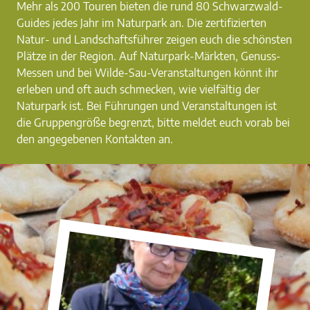
Mehr als 200 Touren bieten die rund 80 Schwarzwald-
Guides jedes Jahr im Naturpark an. Die zertifizierten
Natur- und Landschaftsführer zeigen euch die schönsten
Plätze in der Region. Auf Naturpark-Märkten, Genuss-
Messen und bei Wilde-Sau-Veranstaltungen könnt ihr
erleben und oft auch schmecken, wie vielfältig der
Naturpark ist. Bei Führungen und Veranstaltungen ist
die Gruppengröße begrenzt, bitte meldet euch vorab bei
den angegebenen Kontakten an.