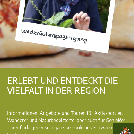
Wildkräuterspaziergang
ERLEBT UND ENTDECKT DIE
VIELFALT IN DER REGION
Informationen, Angebote und Touren für Aktivsportler,
Wanderer und Naturbegeisterte, aber auch für Genießer
– hier findet jeder sein ganz persönliches Schwarzwald-