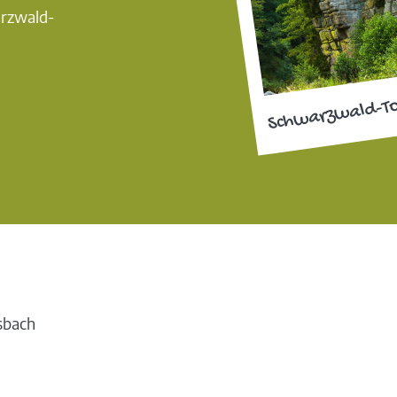
arzwald-
Schwarzwald-T
sbach