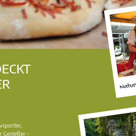
DECKT
ER
Natur
vsportler,
r Genießer –