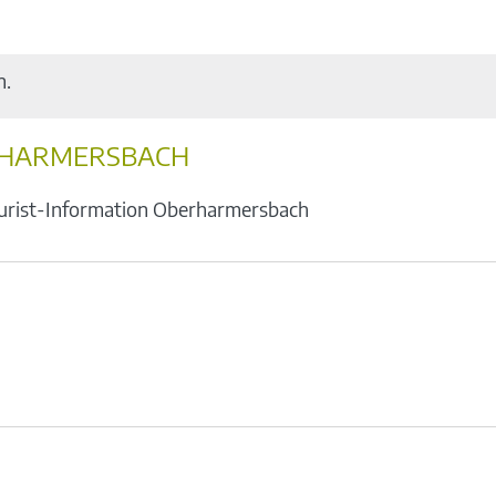
n.
RHARMERSBACH
urist-Information Oberharmersbach