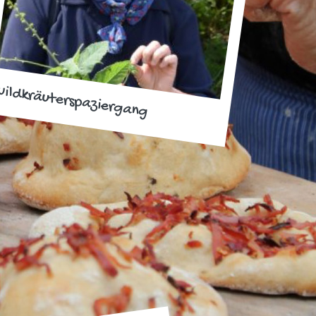
ildkräuterspaziergang