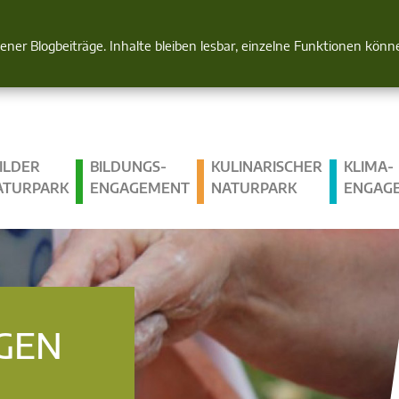
Natur im Blick
gener Blogbeiträge. Inhalte bleiben lesbar, einzelne Funktionen kön
ILDER
BILDUNGS­
KULINARISCHER
KLIMA­
ATURPARK
ENGAGEMENT
NATURPARK
ENGAG
GEN