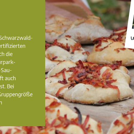
0 Schwarzwald-
W
rtifizierten
ch die
urpark-
-Sau-
ft auch
st. Bei
 Gruppengröße
n