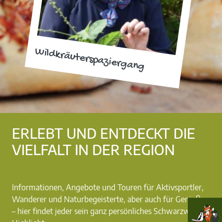
Wildkräuterspaziergang
ERLEBT UND ENTDECKT DIE
VIELFALT IN DER REGION
Informationen, Angebote und Touren für Aktivsportler,
Wanderer und Naturbegeisterte, aber auch für Genießer
– hier findet jeder sein ganz persönliches Schwarzwald-