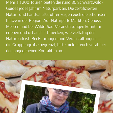
Mehr als 200 Touren bieten die rund 80 Schwarzwald-
Guides jedes Jahr im Naturpark an. Die zertifizierten
Natur- und Landschaftsführer zeigen euch die schönsten
Plätze in der Region. Auf Naturpark-Märkten, Genuss-
Messen und bei Wilde-Sau-Veranstaltungen könnt ihr
erleben und oft auch schmecken, wie vielfältig der
Naturpark ist. Bei Führungen und Veranstaltungen ist
die Gruppengröße begrenzt, bitte meldet euch vorab bei
den angegebenen Kontakten an.