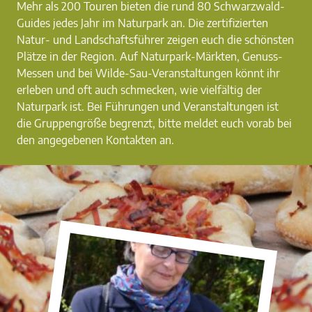
Mehr als 200 Touren bieten die rund 80 Schwarzwald-
Guides jedes Jahr im Naturpark an. Die zertifizierten
Natur- und Landschaftsführer zeigen euch die schönsten
Plätze in der Region. Auf Naturpark-Märkten, Genuss-
Messen und bei Wilde-Sau-Veranstaltungen könnt ihr
erleben und oft auch schmecken, wie vielfältig der
Naturpark ist. Bei Führungen und Veranstaltungen ist
die Gruppengröße begrenzt, bitte meldet euch vorab bei
den angegebenen Kontakten an.