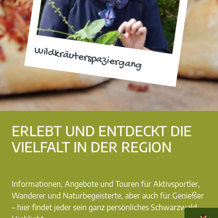
Wildkräuterspaziergang
ERLEBT UND ENTDECKT DIE
VIELFALT IN DER REGION
Informationen, Angebote und Touren für Aktivsportler,
Wanderer und Naturbegeisterte, aber auch für Genießer
– hier findet jeder sein ganz persönliches Schwarzwald-