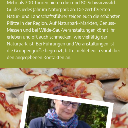
Mehr als 200 Touren bieten die rund 80 Schwarzwald-
Guides jedes Jahr im Naturpark an. Die zertifizierten
Natur- und Landschaftsführer zeigen euch die schönsten
Plätze in der Region. Auf Naturpark-Märkten, Genuss-
Messen und bei Wilde-Sau-Veranstaltungen könnt ihr
erleben und oft auch schmecken, wie vielfältig der
Naturpark ist. Bei Führungen und Veranstaltungen ist
die Gruppengröße begrenzt, bitte meldet euch vorab bei
den angegebenen Kontakten an.