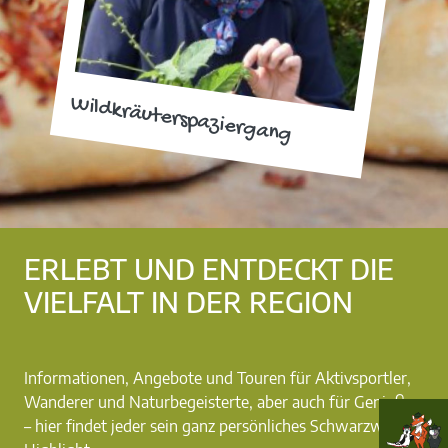
Wildkräuterspaziergang
ERLEBT UND ENTDECKT DIE
VIELFALT IN DER REGION
Informationen, Angebote und Touren für Aktivsportler,
Wanderer und Naturbegeisterte, aber auch für Genießer
– hier findet jeder sein ganz persönliches Schwarzwald-