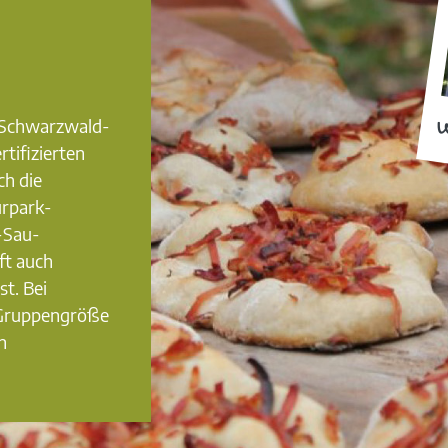
0 Schwarzwald-
W
rtifizierten
ch die
urpark-
-Sau-
ft auch
st. Bei
 Gruppengröße
n