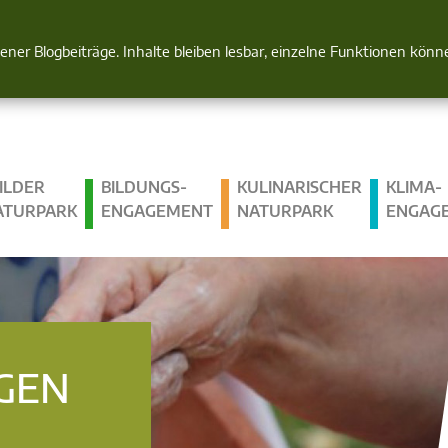
Natur im Blick
gener Blogbeiträge. Inhalte bleiben lesbar, einzelne Funktionen kön
ILDER
BILDUNGS­
KULINARISCHER
KLIMA­
ATURPARK
ENGAGEMENT
NATURPARK
ENGAG
GEN