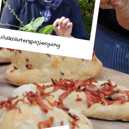
ildkräuterspaziergang