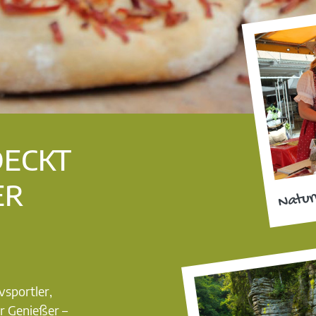
DECKT
ER
Natur
vsportler,
r Genießer –