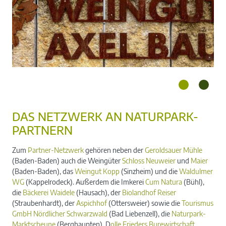
DAS NETZWERK AN NATURPARK-
PARTNERN
Zum
Partner-Netzwerk
gehören neben der
Geroldsauer Mühle
(Baden-Baden) auch die Weingüter
Schloss Neuweier
und
Maier
(Baden-Baden), das
Weingut Kopp
(Sinzheim) und die
Waldulmer
WG
(Kappelrodeck). Außerdem die Imkerei
Cum Natura
(Bühl),
die
Bäckerei Waidele
(Hausach), der
Biolandhof Reiser
(Straubenhardt), der
Aspichhof
(Ottersweier) sowie die
Tourismus
GmbH Nördlicher Schwarzwald
(Bad Liebenzell), die
Naturpark-
Marktscheune
(Berghaupten), D
olle Frieders Burewirtschaft