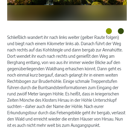
r-
N
Schließlich wandert ihr nach links weiter (gelber Raute folgen)
und biegt nach einem Kilometer links ab. Danach führt der Weg
nach rechts auf das Kohlsteigle und dann bergab zur Annahütte.
Dort wendet ihr euch nach rechts und genießt den Weg am
Berghang entlang, von wo aus ihr immer wieder Blicke auf den
gegenüberliegenden Waldhang erhaschen könnt. Dann geht es
noch einmal kurz bergauf, danach gelangt ihr in einem weiten
Rechtsbogen zur Bruderhöhle. Einige schmale Treppenstufen
führen durch die Buntsandsteinformationen zum Eingang der
rund zwölf Meter langen Höhle. Es heißt, dass in kriegerischen
Zeiten Mönche des Klosters Hirsau in der Höhle Unterschlupf
suchten – daher auch der Name der Höhle. Nach eurer
Erkundungstour durch das Felsengebilde geht ihr bergab, verlasst
den Wald und erreicht wieder die ersten Häuser von Hirsau. Nun
ist es auch nicht mehr weit bis zum Ausgangspunkt.