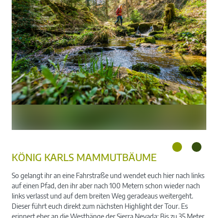
KÖNIG KARLS MAMMUTBÄUME
So gelangt ihr an eine Fahrstraße und wendet euch hier nach links
auf einen Pfad, den ihr aber nach 100 Metern schon wieder nach
links verlasst und auf dem breiten Weg geradeaus weitergeht.
Dieser führt euch direkt zum nächsten Highlight der Tour. Es
erinnert eher an die Westhänge der Sierra Nevada: Bis zu 35 Meter