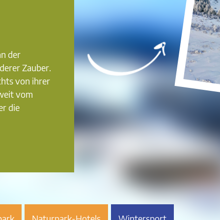
an der
derer Zauber.
hts von ihrer
weit vom
r die
park
Naturpark-Hotels
Wintersport