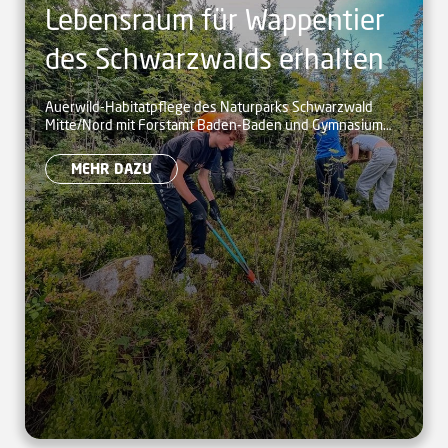
Lebensraum für Wappentier
des Schwarzwalds erhalten
Auerwild-Habitatpflege des Naturparks Schwarzwald
Mitte/Nord mit Forstamt Baden-Baden und Gymnasium
Hohenbaden
MEHR DAZU