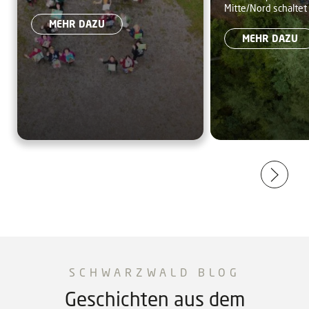
in diesem Jahr sein 25-jähriges
Mitte/Nord schaltet 
Schwarzwal
Jubiläumsjahr 2025
Bestehen. Ein Rückblick auf die
Buchungsplattform 
MEHR DAZU
Höhepunkte des Jubiläumsjahres.
Uhr frei.
MEHR DAZU
SCHWARZWALD BLOG
Geschichten aus dem