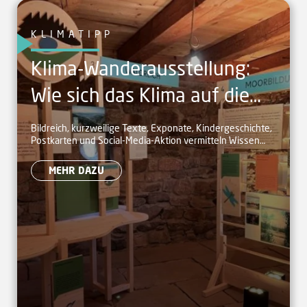
KLIMATIPP
Klima-Wanderausstellung:
Wie sich das Klima auf die
Naturpark-Landschaft
Bildreich, kurzweilige Texte, Exponate, Kindergeschichte,
Postkarten und Social-Media-Aktion vermitteln Wissen
auswirkt
anschaulich
MEHR DAZU