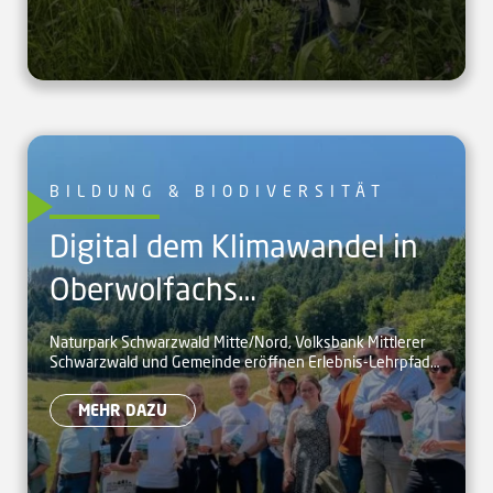
BILDUNG & BIODIVERSITÄT
Digital dem Klimawandel in
Oberwolfachs
Schwarzwälder
Naturpark Schwarzwald Mitte/Nord, Volksbank Mittlerer
Schwarzwald und Gemeinde eröffnen Erlebnis-Lehrpfad
Kulturlandschaft auf der
für Familien zum Klimawandel in Oberwolfach.
Spur
MEHR DAZU