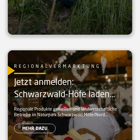
REGIONALVERMARKTUNG
Jetzt anmelden:
Schwarzwald-Höfe laden
zum Naturpark-Brunch ein
Regionale Produkte genießen und landwirtschaftliche
Betriebe im Naturpark Schwarzwald Mitte/Nord
kennenlernen
MEHR DAZU