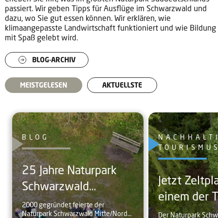
passiert. Wir geben Tipps für Ausflüge im Schwarzwald und
dazu, wo Sie gut essen können. Wir erklären, wie
klimaangepasste Landwirtschaft funktioniert und wie Bildung
mit Spaß gelebt wird.
BLOG-ARCHIV
MEISTGELESEN
AKTUELLSTE
BLOG
NACHHALT
TOURISMU
25 Jahre Naturpark
Jetzt Zeltpl
Schwarzwald
einem der Trekking-
Mitte/Nord:
2000 gegründet feierte der
Camps im
Naturpark Schwarzwald Mitte/Nord
Höhepunkte aus dem
Der Naturpark Sch