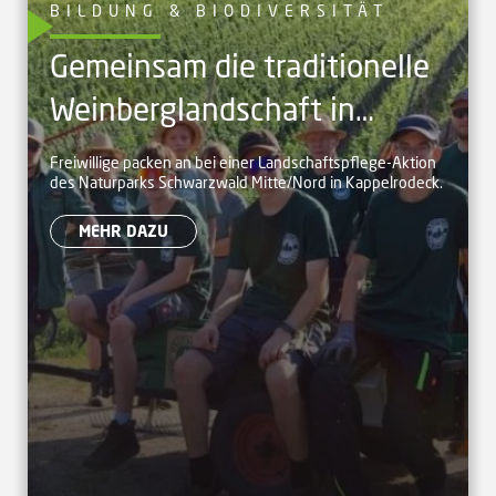
BILDUNG & BIODIVERSITÄT
Gemeinsam die traditionelle
Weinberglandschaft in
Kappelrodeck pflegen
Freiwillige packen an bei einer Landschaftspflege-Aktion
des Naturparks Schwarzwald Mitte/Nord in Kappelrodeck.
MEHR DAZU