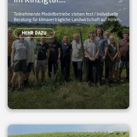
Landwirtschaftliche Betriebe
Teilnehmende Modellbetriebe stehen fest / Individuelle
Beratung für klimaverträgliche Landwirtschaft auf Höfen
stellen sich vor
startet
MEHR DAZU