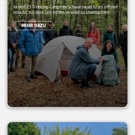
eröffnet neues Trekking-
In den 23 Trekking-Camps im Schwarzwald ist es offiziell
erlaubt, mit dem Zelt mitten im Wald zu übernachten.
Camp in Dobel
MEHR DAZU