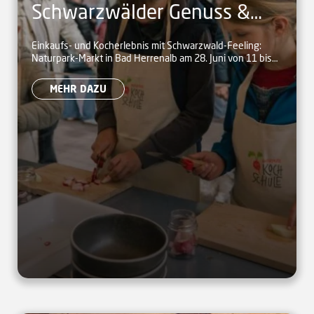
Schwarzwälder Genuss &
Kinder-Kochkurse auf dem
Einkaufs- und Kocherlebnis mit Schwarzwald-Feeling:
Naturpark-Markt in Bad Herrenalb am 28. Juni von 11 bis
Naturpark-Markt in Bad
17 Uhr
Herrenalb
MEHR DAZU