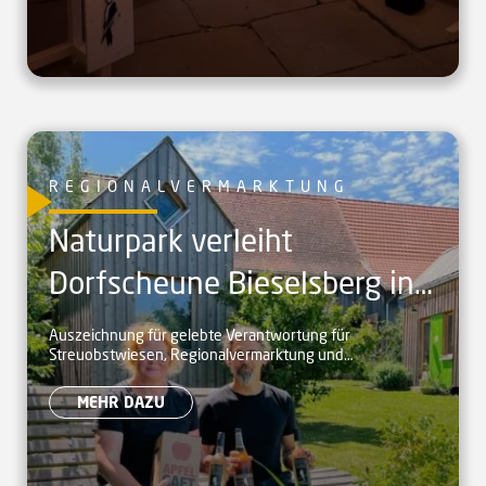
REGIONALVERMARKTUNG
Naturpark verleiht
Dorfscheune Bieselsberg in
Schömberg Prädikat
Auszeichnung für gelebte Verantwortung für
Streuobstwiesen, Regionalvermarktung und
„Naturpark-Partner“
naturverträglichen Tourismus
MEHR DAZU