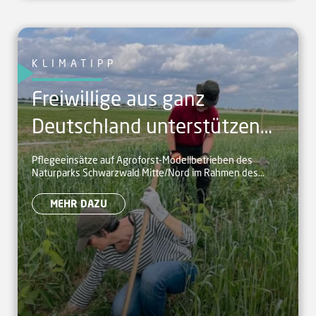
KLIMATIPP
Freiwillige aus ganz
Deutschland unterstützen
Agroforst-Betriebe im
Pflegeeinsätze auf Agroforst-Modellbetrieben des
Naturparks Schwarzwald Mitte/Nord im Rahmen des
Naturpark
Bergwaldprojekts
MEHR DAZU