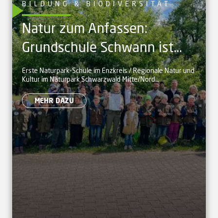
BILDUNG & BIODIVERSITÄT
Natur zum Anfassen:
Grundschule Schwann ist
offiziell Naturpark-Schule
Erste Naturpark-Schule im Enzkreis / Regionale Natur und
Kultur im Naturpark Schwarzwald Mitte/Nord
kennenlernen und mitgestalten
MEHR DAZU