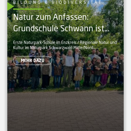
BILDUNG & BIODIVERSITÄT
Natur zum Anfassen:
Grundschule Schwann ist
offiziell Naturpark-Schule
Erste Naturpark-Schule im Enzkreis / Regionale Natur und
Kultur im Naturpark Schwarzwald Mitte/Nord
kennenlernen und mitgestalten
MEHR DAZU