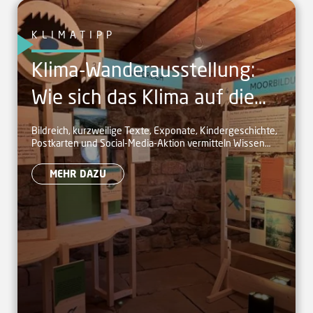
KLIMATIPP
Klima-Wanderausstellung:
Wie sich das Klima auf die
Naturpark-Landschaft
Bildreich, kurzweilige Texte, Exponate, Kindergeschichte,
Postkarten und Social-Media-Aktion vermitteln Wissen
auswirkt
anschaulich
MEHR DAZU