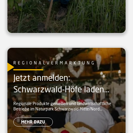
REGIONALVERMARKTUNG
Jetzt anmelden:
Schwarzwald-Höfe laden
zum Naturpark-Brunch ein
Regionale Produkte genießen und landwirtschaftliche
Betriebe im Naturpark Schwarzwald Mitte/Nord
kennenlernen
MEHR DAZU