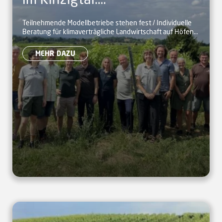
Landwirtschaftliche Betriebe
Teilnehmende Modellbetriebe stehen fest / Individuelle
Beratung für klimaverträgliche Landwirtschaft auf Höfen
stellen sich vor
startet
MEHR DAZU