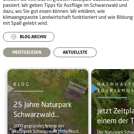
passiert. Wir geben Tipps für Ausflüge im Schwarzwald und
dazu, wo Sie gut essen können. Wir erklären, wie
klimaangepasste Landwirtschaft funktioniert und wie Bildung
mit Spaß gelebt wird.
BLOG-ARCHIV
MEISTGELESEN
AKTUELLSTE
BLOG
NACHHALT
TOURISMU
25 Jahre Naturpark
Jetzt Zeltpl
Schwarzwald
einem der Trekking-
Mitte/Nord:
2000 gegründet feierte der
Camps im
Naturpark Schwarzwald Mitte/Nord
Höhepunkte aus dem
Der Naturpark Sch