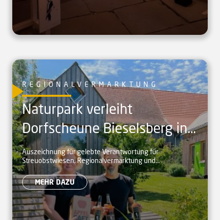
REGIONALVERMARKTUNG
Naturpark verleiht
Dorfscheune Bieselsberg in
Schömberg Prädikat
Auszeichnung für gelebte Verantwortung für
Streuobstwiesen, Regionalvermarktung und
„Naturpark-Partner“
naturverträglichen Tourismus
MEHR DAZU