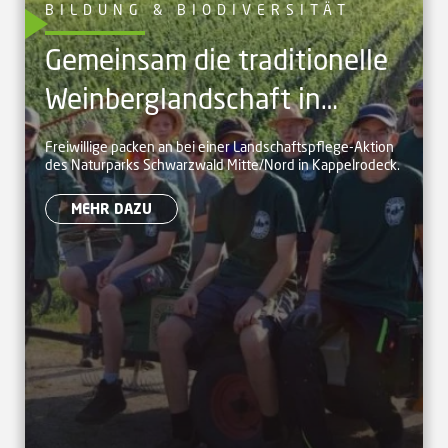
BILDUNG & BIODIVERSITÄT
Gemeinsam die traditionelle
Weinberglandschaft in
Kappelrodeck pflegen
Freiwillige packen an bei einer Landschaftspflege-Aktion
des Naturparks Schwarzwald Mitte/Nord in Kappelrodeck.
MEHR DAZU