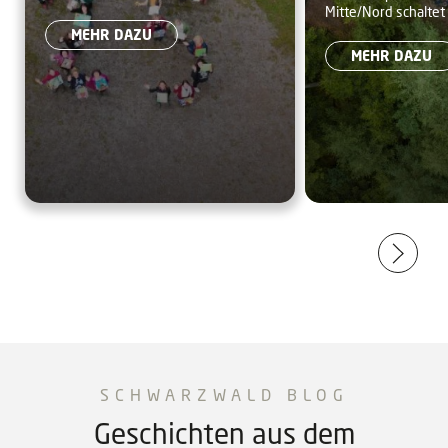
in diesem Jahr sein 25-jähriges
Mitte/Nord schaltet 
Schwarzwal
Jubiläumsjahr 2025
Bestehen. Ein Rückblick auf die
Buchungsplattform 
MEHR DAZU
Höhepunkte des Jubiläumsjahres.
Uhr frei.
MEHR DAZU
SCHWARZWALD BLOG
Geschichten aus dem