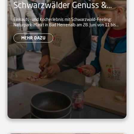
Schwarzwälder Genuss &
Kinder-Kochkurse auf dem
Einkaufs- und Kocherlebnis mit Schwarzwald-Feeling:
Naturpark-Markt in Bad Herrenalb am 28. Juni von 11 bis
Naturpark-Markt in Bad
17 Uhr
Herrenalb
MEHR DAZU