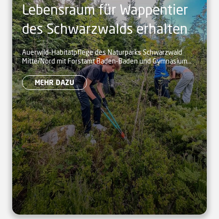
Lebensraum für Wappentier
des Schwarzwalds erhalten
Auerwild-Habitatpflege des Naturparks Schwarzwald
Mitte/Nord mit Forstamt Baden-Baden und Gymnasium
Hohenbaden
MEHR DAZU