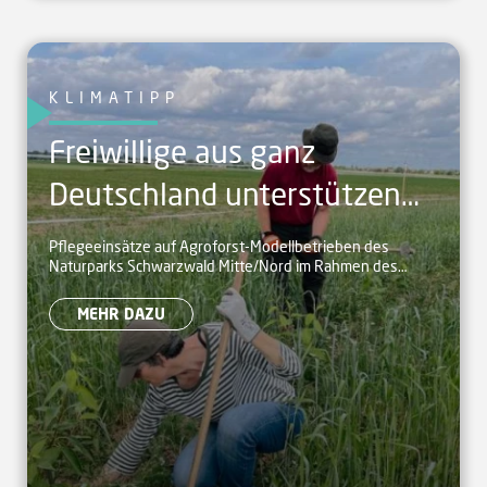
KLIMATIPP
Freiwillige aus ganz
Deutschland unterstützen
Agroforst-Betriebe im
Pflegeeinsätze auf Agroforst-Modellbetrieben des
Naturparks Schwarzwald Mitte/Nord im Rahmen des
Naturpark
Bergwaldprojekts
MEHR DAZU