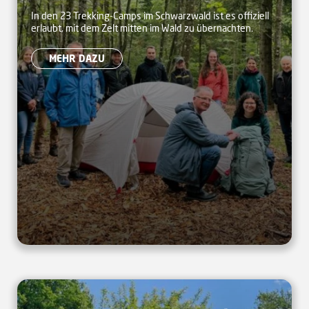
eröffnet neues Trekking-
In den 23 Trekking-Camps im Schwarzwald ist es offiziell
erlaubt, mit dem Zelt mitten im Wald zu übernachten.
Camp in Dobel
MEHR DAZU