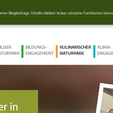
Natur im Blick
gener Blogbeiträge. Inhalte bleiben lesbar, einzelne Funktionen kön
ILDER
BILDUNGS­
KULINARISCHER
KLIMA­
ATURPARK
ENGAGEMENT
NATURPARK
ENGAG
r in