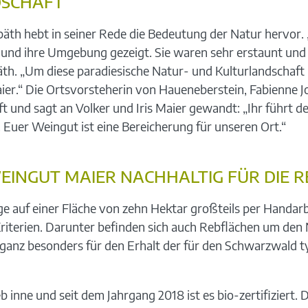
DSCHAFT
h hebt in seiner Rede die Bedeutung der Natur hervor. „K
nd ihre Umgebung gezeigt. Sie waren sehr erstaunt und b
Späth. „Um diese paradiesische Natur- und Kulturlandschaf
r.“ Die Ortsvorsteherin von Haueneberstein, Fabienne Jox
t und sagt an Volker und Iris Maier gewandt: „Ihr führt d
. Euer Weingut ist eine Bereicherung für unseren Ort.“
WEINGUT MAIER NACHHALTIG FÜR DIE R
e auf einer Fläche von zehn Hektar großteils per Handarbe
iterien. Darunter befinden sich auch Rebflächen um den
 ganz besonders für den Erhalt der für den Schwarzwald t
 inne und seit dem Jahrgang 2018 ist es bio-zertifiziert. D