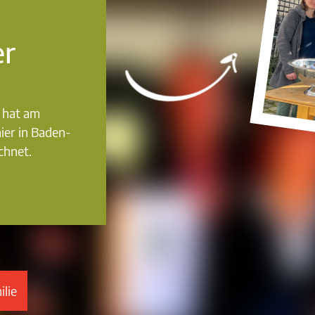
er
 hat am
ier in Baden-
chnet.
lie