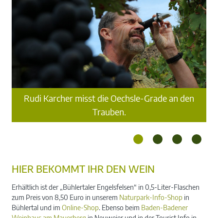
Rudi Karcher misst die Oechsle-Grade an den
Trauben.
HIER BEKOMMT IHR DEN WEIN
Erhältlich ist der „Bühlertaler Engelsfelsen“ in 0,5-Liter-Flaschen
zum Preis von 8,50 Euro in unserem
Naturpark-Info-Shop
in
Bühlertal und im
Online-Shop
. Ebenso beim
Baden-Badener
Weinhaus am Mauerberg
in Neuweier und in der Tourist Info in