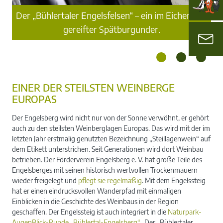
ren
N
Der „Bühlertaler Engelsfelsen“ – ein im Eichenfass
n
gereifter Spätburgunder.
EINER DER STEILSTEN WEINBERGE
EUROPAS
Der Engelsberg wird nicht nur von der Sonne verwöhnt, er gehört
auch zu den steilsten Weinberglagen Europas. Das wird mit der im
letzten Jahr erstmalig genutzten Bezeichnung „Steillagenwein“ auf
dem Etikett unterstrichen. Seit Generationen wird dort Weinbau
betrieben. Der Förderverein Engelsberg e. V. hat große Teile des
Engelsberges mit seinen historisch wertvollen Trockenmauern
wieder freigelegt und
pflegt sie regelmäßig
. Mit dem Engelssteig
hat er einen eindrucksvollen Wanderpfad mit einmaligen
Einblicken in die Geschichte des Weinbaus in der Region
geschaffen. Der Engelssteig ist auch integriert in die
Naturpark-
AugenBlick-Runde „Bühlertal-Engelsberg“
. Der „Bühlertaler