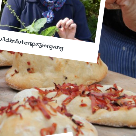
ildkräuterspaziergang