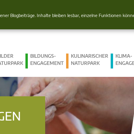
Natur im Blick
gener Blogbeiträge. Inhalte bleiben lesbar, einzelne Funktionen kön
ILDER
BILDUNGS­
KULINARISCHER
KLIMA­
ATURPARK
ENGAGEMENT
NATURPARK
ENGAG
GEN