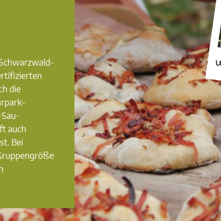
0 Schwarzwald-
W
rtifizierten
ch die
urpark-
-Sau-
ft auch
st. Bei
 Gruppengröße
n