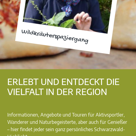
Wildkräuterspaziergang
ERLEBT UND ENTDECKT DIE
VIELFALT IN DER REGION
Informationen, Angebote und Touren für Aktivsportler,
Wanderer und Naturbegeisterte, aber auch für Genießer
– hier findet jeder sein ganz persönliches Schwarzwald-