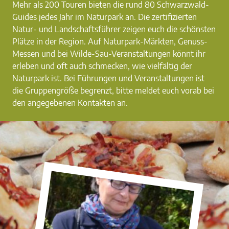
Mehr als 200 Touren bieten die rund 80 Schwarzwald-
Guides jedes Jahr im Naturpark an. Die zertifizierten
Natur- und Landschaftsführer zeigen euch die schönsten
Plätze in der Region. Auf Naturpark-Märkten, Genuss-
Messen und bei Wilde-Sau-Veranstaltungen könnt ihr
erleben und oft auch schmecken, wie vielfältig der
Naturpark ist. Bei Führungen und Veranstaltungen ist
die Gruppengröße begrenzt, bitte meldet euch vorab bei
den angegebenen Kontakten an.