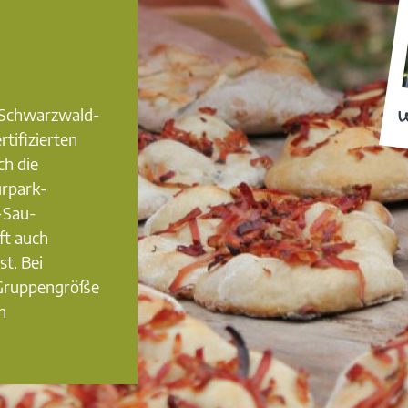
0 Schwarzwald-
W
rtifizierten
ch die
urpark-
-Sau-
ft auch
st. Bei
 Gruppengröße
n