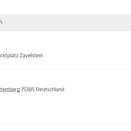
n.
rktplatz Zavelstein
ttemberg
75385
Deutschland