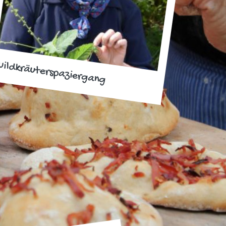
ildkräuterspaziergang