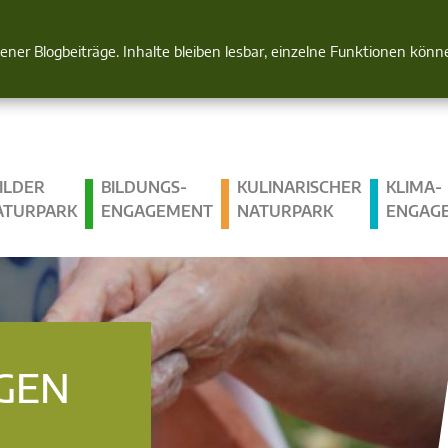
Natur im Blick
gener Blogbeiträge. Inhalte bleiben lesbar, einzelne Funktionen kön
ILDER
BILDUNGS­
KULINARISCHER
KLIMA­
ATURPARK
ENGAGEMENT
NATURPARK
ENGAG
GEN