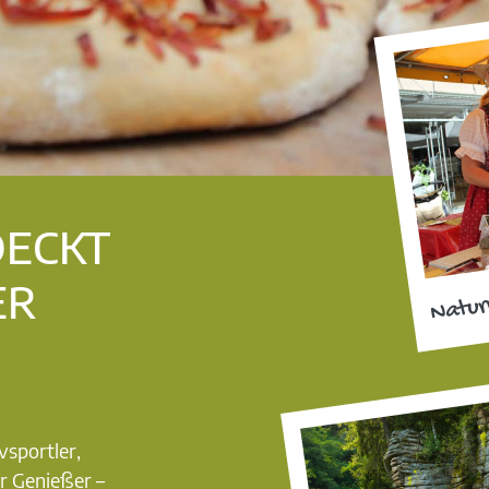
DECKT
ER
Natur
vsportler,
r Genießer –