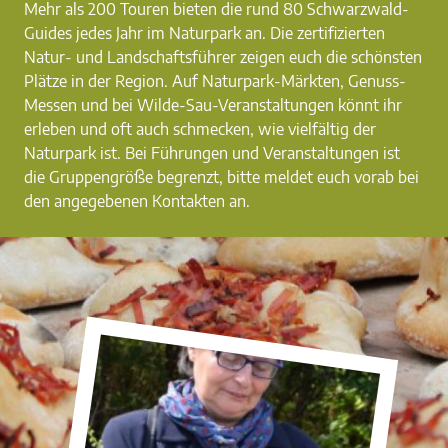
Mehr als 200 Touren bieten die rund 80 Schwarzwald-
Guides jedes Jahr im Naturpark an. Die zertifizierten
Natur- und Landschaftsführer zeigen euch die schönsten
Plätze in der Region. Auf Naturpark-Märkten, Genuss-
Messen und bei Wilde-Sau-Veranstaltungen könnt ihr
erleben und oft auch schmecken, wie vielfältig der
Naturpark ist. Bei Führungen und Veranstaltungen ist
die Gruppengröße begrenzt, bitte meldet euch vorab bei
den angegebenen Kontakten an.