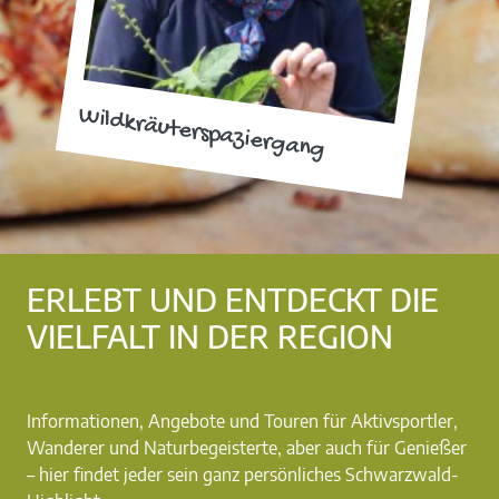
Wildkräuterspaziergang
ERLEBT UND ENTDECKT DIE
VIELFALT IN DER REGION
Informationen, Angebote und Touren für Aktivsportler,
Wanderer und Naturbegeisterte, aber auch für Genießer
– hier findet jeder sein ganz persönliches Schwarzwald-