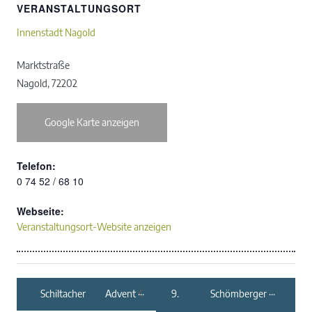
VERANSTALTUNGSORT
Innenstadt Nagold
Marktstraße
Nagold
,
72202
Google Karte anzeigen
Telefon:
0 74 52 / 68 10
Webseite:
Veranstaltungsort-Website anzeigen
Schiltacher Advent
9. Schömberger
und Andreasmarkt
Weihnachtsglück