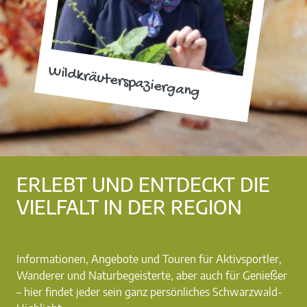
Wildkräuterspaziergang
ERLEBT UND ENTDECKT DIE
VIELFALT IN DER REGION
Informationen, Angebote und Touren für Aktivsportler,
Wanderer und Naturbegeisterte, aber auch für Genießer
– hier findet jeder sein ganz persönliches Schwarzwald-