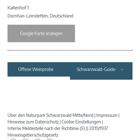
Kaltenhof 1
Dornhan-Leinstetten
,
Deutschland
Google Karte anzeigen
Offene Weinprobe
Schwarzwald-Guide-
Erlebnistour:
„Kräuterwanderung
über den Dächern von
Schiltach“
Über den Naturpark Schwarzwald Mitte/Nord
Impressum
Hinweise zum Datenschutz
Cookie Einstellungen
Interne Meldestelle nach der Richtlinie (EU) 2019/1937
Hinweisgeberschutzgesetz