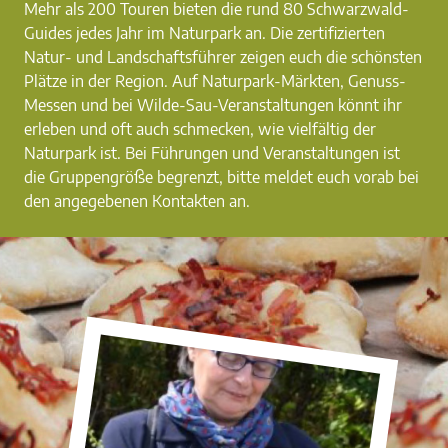
Mehr als 200 Touren bieten die rund 80 Schwarzwald-
Guides jedes Jahr im Naturpark an. Die zertifizierten
Natur- und Landschaftsführer zeigen euch die schönsten
Plätze in der Region. Auf Naturpark-Märkten, Genuss-
Messen und bei Wilde-Sau-Veranstaltungen könnt ihr
erleben und oft auch schmecken, wie vielfältig der
Naturpark ist. Bei Führungen und Veranstaltungen ist
die Gruppengröße begrenzt, bitte meldet euch vorab bei
den angegebenen Kontakten an.