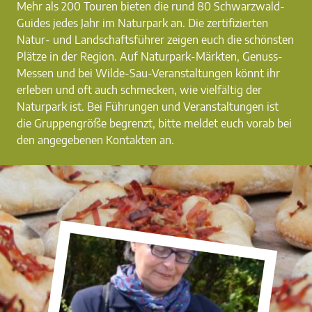
Mehr als 200 Touren bieten die rund 80 Schwarzwald-
Guides jedes Jahr im Naturpark an. Die zertifizierten
Natur- und Landschaftsführer zeigen euch die schönsten
Plätze in der Region. Auf Naturpark-Märkten, Genuss-
Messen und bei Wilde-Sau-Veranstaltungen könnt ihr
erleben und oft auch schmecken, wie vielfältig der
Naturpark ist. Bei Führungen und Veranstaltungen ist
die Gruppengröße begrenzt, bitte meldet euch vorab bei
den angegebenen Kontakten an.