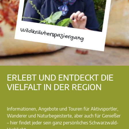
Wildkräuterspaziergang
ERLEBT UND ENTDECKT DIE
VIELFALT IN DER REGION
Informationen, Angebote und Touren für Aktivsportler,
Wanderer und Naturbegeisterte, aber auch für Genießer
– hier findet jeder sein ganz persönliches Schwarzwald-