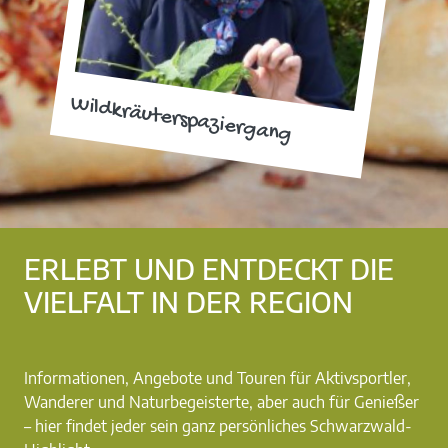
Wildkräuterspaziergang
ERLEBT UND ENTDECKT DIE
VIELFALT IN DER REGION
Informationen, Angebote und Touren für Aktivsportler,
Wanderer und Naturbegeisterte, aber auch für Genießer
– hier findet jeder sein ganz persönliches Schwarzwald-