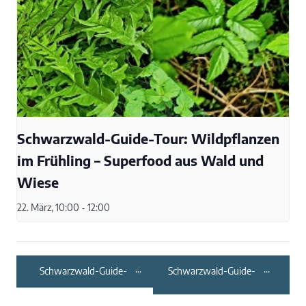
Schwarzwald-Guide-Tour: Wildpflanzen
im Frühling – Superfood aus Wald und
Wiese
22. März, 10:00
-
12:00
Schwarzwald-Guide-
Schwarzwald-Guide-
Tour: Waldbaden –
Tour: Feierabend-
Shinrin Yoku
Naturerlebnis
„Riesling trifft