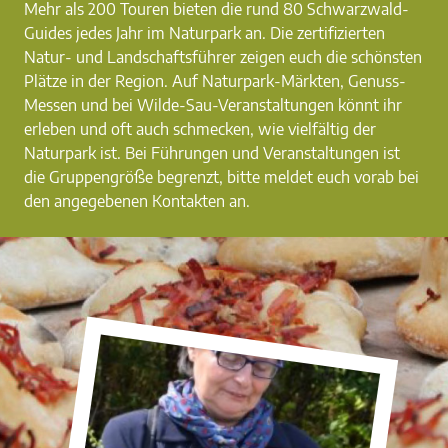
Mehr als 200 Touren bieten die rund 80 Schwarzwald-
Guides jedes Jahr im Naturpark an. Die zertifizierten
Natur- und Landschaftsführer zeigen euch die schönsten
Plätze in der Region. Auf Naturpark-Märkten, Genuss-
Messen und bei Wilde-Sau-Veranstaltungen könnt ihr
erleben und oft auch schmecken, wie vielfältig der
Naturpark ist. Bei Führungen und Veranstaltungen ist
die Gruppengröße begrenzt, bitte meldet euch vorab bei
den angegebenen Kontakten an.