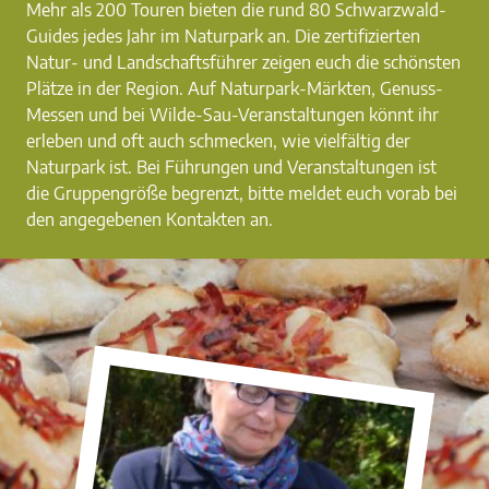
Mehr als 200 Touren bieten die rund 80 Schwarzwald-
Guides jedes Jahr im Naturpark an. Die zertifizierten
Natur- und Landschaftsführer zeigen euch die schönsten
Plätze in der Region. Auf Naturpark-Märkten, Genuss-
Messen und bei Wilde-Sau-Veranstaltungen könnt ihr
erleben und oft auch schmecken, wie vielfältig der
Naturpark ist. Bei Führungen und Veranstaltungen ist
die Gruppengröße begrenzt, bitte meldet euch vorab bei
den angegebenen Kontakten an.