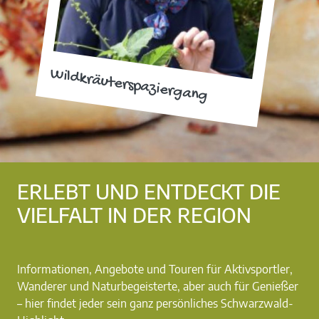
Wildkräuterspaziergang
ERLEBT UND ENTDECKT DIE
VIELFALT IN DER REGION
Informationen, Angebote und Touren für Aktivsportler,
Wanderer und Naturbegeisterte, aber auch für Genießer
– hier findet jeder sein ganz persönliches Schwarzwald-