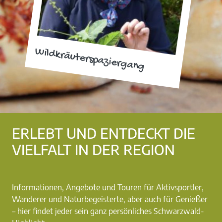
Wildkräuterspaziergang
ERLEBT UND ENTDECKT DIE
VIELFALT IN DER REGION
Informationen, Angebote und Touren für Aktivsportler,
Wanderer und Naturbegeisterte, aber auch für Genießer
– hier findet jeder sein ganz persönliches Schwarzwald-