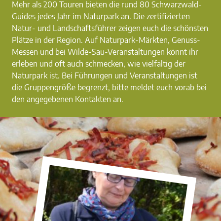
Mehr als 200 Touren bieten die rund 80 Schwarzwald-
Guides jedes Jahr im Naturpark an. Die zertifizierten
Natur- und Landschaftsführer zeigen euch die schönsten
Plätze in der Region. Auf Naturpark-Märkten, Genuss-
Messen und bei Wilde-Sau-Veranstaltungen könnt ihr
erleben und oft auch schmecken, wie vielfältig der
Naturpark ist. Bei Führungen und Veranstaltungen ist
die Gruppengröße begrenzt, bitte meldet euch vorab bei
den angegebenen Kontakten an.